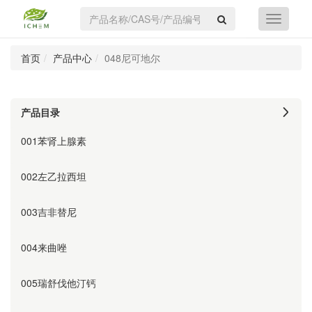
首页
产品中心
048尼可地尔
产品目录
001苯肾上腺素
002左乙拉西坦
003吉非替尼
004来曲唑
005瑞舒伐他汀钙