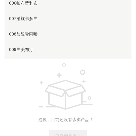
006帕布昔利布
007消旋卡多曲
008盐酸异丙嗪
009曲美布汀
010奥美沙坦
011替硝唑
012阿齐沙坦
013利伐沙班
抱歉，目前还没有该类产品！
014诺氟沙星
已经到最底了