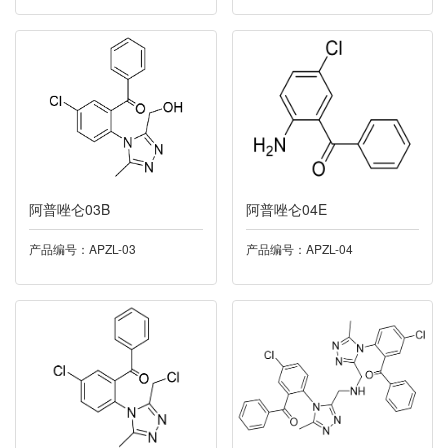
015托匹司他
016托特罗定
017泛酸钙
018米力农
阿普唑仑03B
阿普唑仑04E
019奥硝唑
产品编号：APZL-03
产品编号：APZL-04
020卡托普利
021依度沙班
022酮洛芬
023帕诺司琼