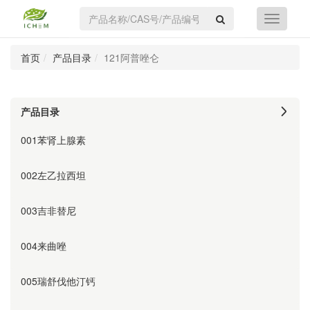
首页
产品目录
121阿普唑仑
产品目录
001苯肾上腺素
002左乙拉西坦
003吉非替尼
004来曲唑
005瑞舒伐他汀钙