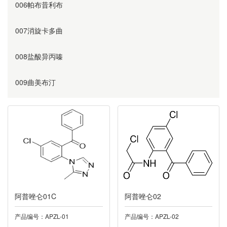
006帕布昔利布
007消旋卡多曲
008盐酸异丙嗪
009曲美布汀
010奥美沙坦
011替硝唑
012阿齐沙坦
013利伐沙班
阿普唑仑01C
阿普唑仑02
014诺氟沙星
产品编号：APZL-01
产品编号：APZL-02