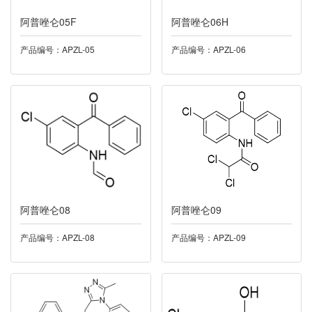
阿普唑仑05F
024普拉洛芬
阿普唑仑06H
产品编号：APZL-05
产品编号：APZL-06
025利奈唑胺
026盐酸达拉他韦
027丁酸氯维地平
028尼莫地平
029酮康唑
阿普唑仑08
阿普唑仑09
030多索茶碱
产品编号：APZL-08
产品编号：APZL-09
032托伐普坦
033雷西纳德