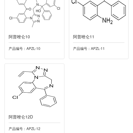
034莫沙必利
035磷酸肌酸钠
阿普唑仑10
阿普唑仑11
036奥洛他定
产品编号：APZL-10
产品编号：APZL-11
037螺螨酯
038西他沙星
039阿格列汀
040普罗雌烯
阿普唑仑12D
041洛索洛芬
产品编号：APZL-12