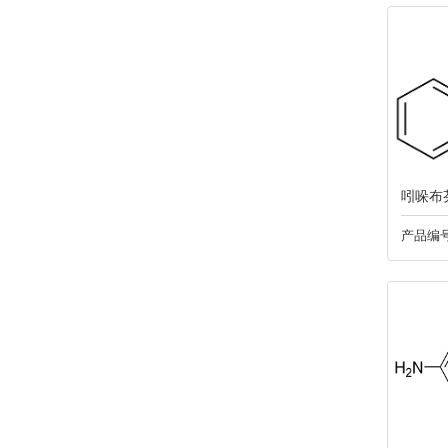
022酮洛芬
023帕诺司琼
024普拉洛芬
025利奈唑胺
吲哚布
产品编号
026盐酸达拉他韦
027丁酸氯维地平
028尼莫地平
029酮康唑
030多索茶碱