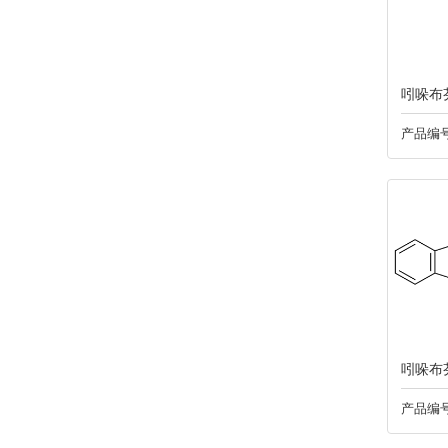
013利伐沙班
014诺氟沙星
吲哚布
015托匹司他
产品编号
016托特罗定
017泛酸钙
018米力农
019奥硝唑
吲哚布
020卡托普利
产品编号
021依度沙班