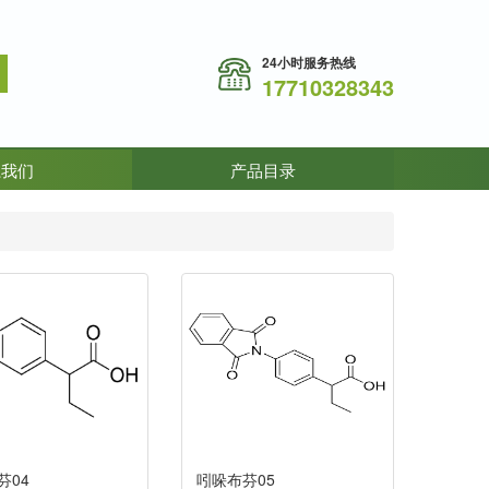
24小时服务热线
17710328343
系我们
产品目录
芬04
吲哚布芬05