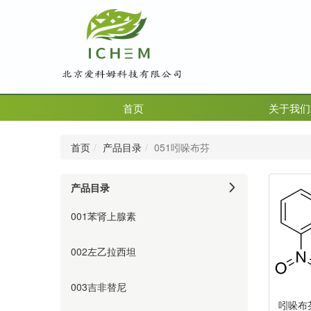
首页
关于我们
首页
产品目录
051吲哚布芬
产品目录
001苯肾上腺素
002左乙拉西坦
003吉非替尼
吲哚布