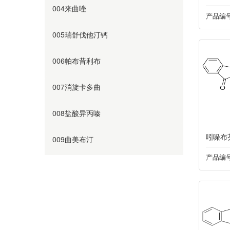
004来曲唑
产品编号
005瑞舒伐他汀钙
006帕布昔利布
007消旋卡多曲
008盐酸异丙嗪
吲哚布
009曲美布汀
产品编号
010奥美沙坦
011替硝唑
012阿齐沙坦