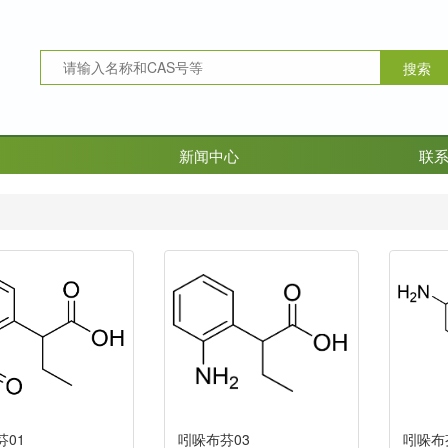
新闻中心
联
芬01
吲哚布芬03
吲哚布