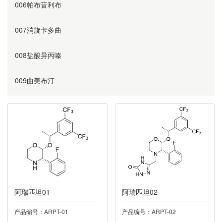
006帕布昔利布
007消旋卡多曲
008盐酸异丙嗪
009曲美布汀
010奥美沙坦
011替硝唑
012阿齐沙坦
013利伐沙班
阿瑞匹坦01
阿瑞匹坦02
014诺氟沙星
产品编号：ARPT-01
产品编号：ARPT-02