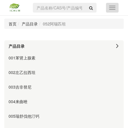
首页
产品目录
052阿瑞匹坦
产品目录
001苯肾上腺素
002左乙拉西坦
003吉非替尼
004来曲唑
005瑞舒伐他汀钙