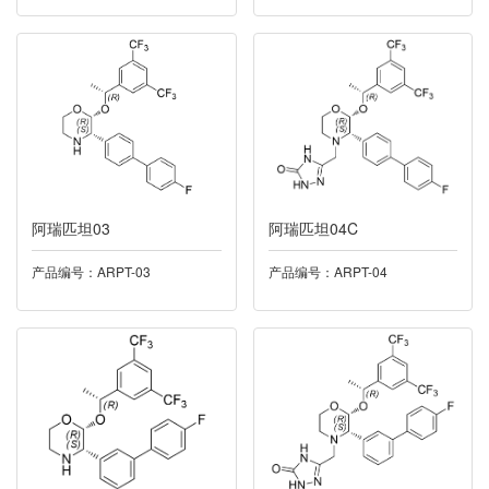
015托匹司他
016托特罗定
017泛酸钙
018米力农
阿瑞匹坦03
阿瑞匹坦04C
019奥硝唑
产品编号：ARPT-03
产品编号：ARPT-04
020卡托普利
021依度沙班
022酮洛芬
023帕诺司琼