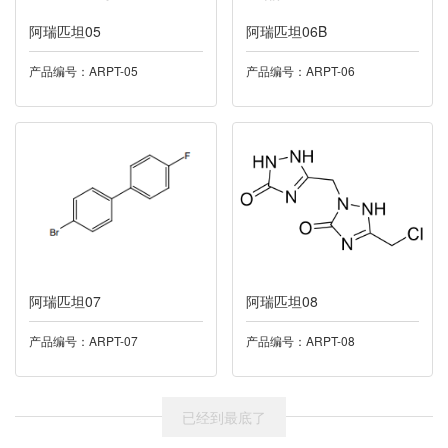
阿瑞匹坦05
024普拉洛芬
阿瑞匹坦06B
产品编号：ARPT-05
产品编号：ARPT-06
025利奈唑胺
026盐酸达拉他韦
027丁酸氯维地平
028尼莫地平
029酮康唑
阿瑞匹坦07
阿瑞匹坦08
030多索茶碱
产品编号：ARPT-07
产品编号：ARPT-08
032托伐普坦
已经到最底了
033雷西纳德