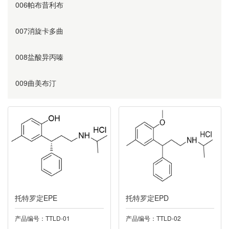
006帕布昔利布
007消旋卡多曲
008盐酸异丙嗪
009曲美布汀
010奥美沙坦
011替硝唑
012阿齐沙坦
013利伐沙班
托特罗定EPE
托特罗定EPD
014诺氟沙星
产品编号：TTLD-01
产品编号：TTLD-02