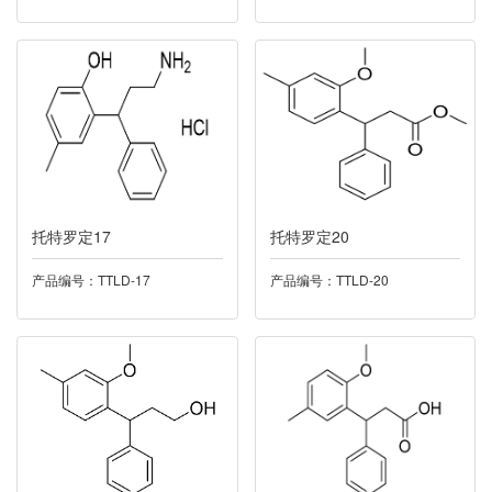
042法舒地尔
043维A酸
044西格列汀
045左西孟旦
046曲格列汀
托特罗定17
托特罗定20
产品编号：TTLD-17
产品编号：TTLD-20
047雷沙吉兰
048尼可地尔
049奥拉帕尼
050帕里哌酮