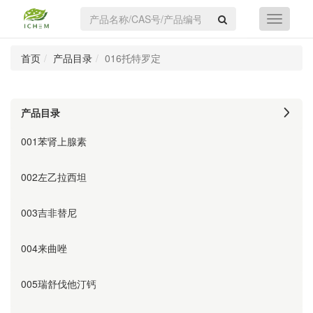
首页
产品目录
016托特罗定
产品目录
001苯肾上腺素
002左乙拉西坦
003吉非替尼
004来曲唑
005瑞舒伐他汀钙