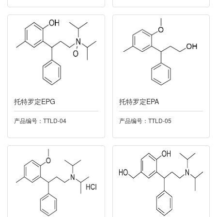
015托匹司他
016托特罗定
017泛酸钙
018米力农
托特罗定EPG
托特罗定EPA
019奥硝唑
产品编号：TTLD-04
产品编号：TTLD-05
020卡托普利
021依度沙班
022酮洛芬
023帕诺司琼