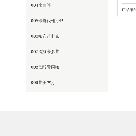
004来曲唑
产品编号
005瑞舒伐他汀钙
006帕布昔利布
007消旋卡多曲
008盐酸异丙嗪
009曲美布汀
010奥美沙坦
011替硝唑
012阿齐沙坦