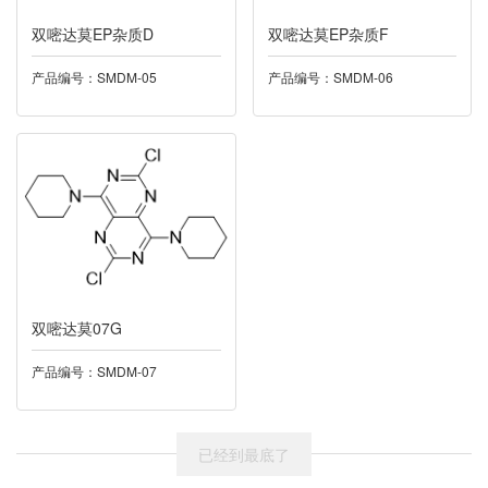
双嘧达莫EP杂质D
024普拉洛芬
双嘧达莫EP杂质F
产品编号：SMDM-05
产品编号：SMDM-06
025利奈唑胺
026盐酸达拉他韦
027丁酸氯维地平
028尼莫地平
029酮康唑
双嘧达莫07G
030多索茶碱
产品编号：SMDM-07
032托伐普坦
已经到最底了
033雷西纳德