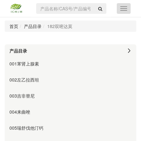
首页
产品目录
182双嘧达莫
产品目录
001苯肾上腺素
002左乙拉西坦
003吉非替尼
004来曲唑
005瑞舒伐他汀钙