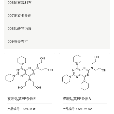
006帕布昔利布
007消旋卡多曲
008盐酸异丙嗪
009曲美布汀
010奥美沙坦
011替硝唑
012阿齐沙坦
013利伐沙班
双嘧达莫EP杂质E
双嘧达莫EP杂质A
014诺氟沙星
产品编号：SMDM-01
产品编号：SMDM-02