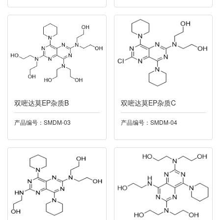
015托匹司他
016托特罗定
017泛酸钙
018米力农
双嘧达莫EP杂质B
双嘧达莫EP杂质C
019奥硝唑
产品编号：SMDM-03
产品编号：SMDM-04
020卡托普利
021依度沙班
022酮洛芬
023帕诺司琼