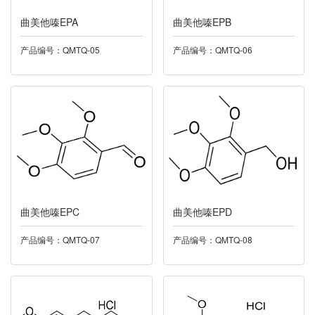
曲美他嗪EPA
024普拉洛芬
曲美他嗪EPB
产品编号：QMTQ-05
产品编号：QMTQ-06
025利奈唑胺
026盐酸达拉他韦
027丁酸氯维地平
028尼莫地平
029酮康唑
曲美他嗪EPC
曲美他嗪EPD
030多索茶碱
产品编号：QMTQ-07
产品编号：QMTQ-08
032托伐普坦
033雷西纳德