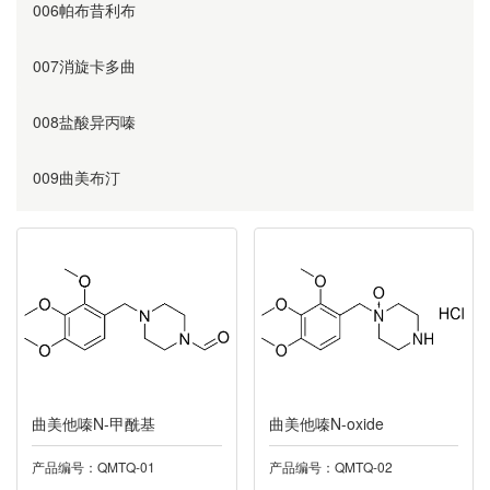
006帕布昔利布
007消旋卡多曲
008盐酸异丙嗪
009曲美布汀
010奥美沙坦
011替硝唑
012阿齐沙坦
013利伐沙班
曲美他嗪N-甲酰基
曲美他嗪N-oxide
014诺氟沙星
产品编号：QMTQ-01
产品编号：QMTQ-02