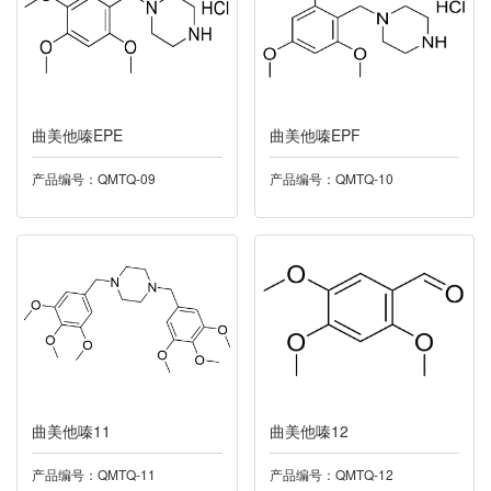
034莫沙必利
035磷酸肌酸钠
曲美他嗪EPE
曲美他嗪EPF
036奥洛他定
产品编号：QMTQ-09
产品编号：QMTQ-10
037螺螨酯
038西他沙星
039阿格列汀
040普罗雌烯
曲美他嗪11
曲美他嗪12
041洛索洛芬
产品编号：QMTQ-11
产品编号：QMTQ-12