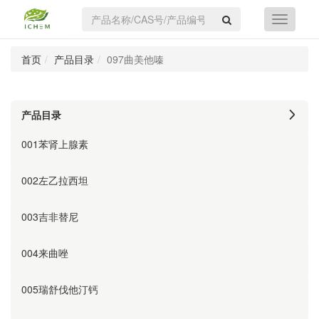
首页
产品目录
097曲美他嗪
产品目录
001苯肾上腺素
002左乙拉西坦
003吉非替尼
004来曲唑
005瑞舒伐他汀钙