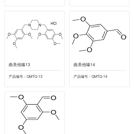
042法舒地尔
043维A酸
044西格列汀
045左西孟旦
046曲格列汀
曲美他嗪13
曲美他嗪14
产品编号：QMTQ-13
产品编号：QMTQ-14
047雷沙吉兰
048尼可地尔
049奥拉帕尼
050帕里哌酮