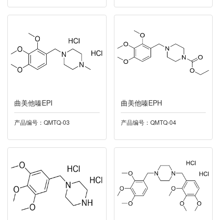
015托匹司他
016托特罗定
017泛酸钙
018米力农
曲美他嗪EPI
曲美他嗪EPH
019奥硝唑
产品编号：QMTQ-03
产品编号：QMTQ-04
020卡托普利
021依度沙班
022酮洛芬
023帕诺司琼