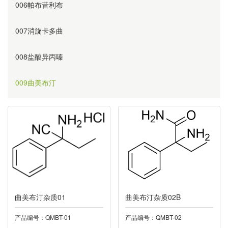
006帕布昔利布
007消旋卡多曲
008盐酸异丙嗪
009曲美布汀
010奥美沙坦
011替硝唑
012阿齐沙坦
013利伐沙班
曲美布汀杂质01
曲美布汀杂质02B
014诺氟沙星
产品编号：QMBT-01
产品编号：QMBT-02