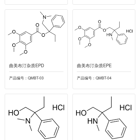
015托匹司他
016托特罗定
017泛酸钙
018米力农
曲美布汀杂质EPD
曲美布汀杂质EPE
019奥硝唑
产品编号：QMBT-03
产品编号：QMBT-04
020卡托普利
021依度沙班
022酮洛芬
023帕诺司琼