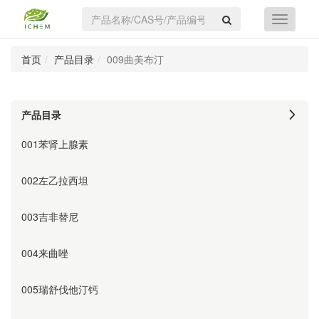
首页
产品目录
009曲美布汀
产品目录
001苯肾上腺素
002左乙拉西坦
003吉非替尼
004来曲唑
005瑞舒伐他汀钙