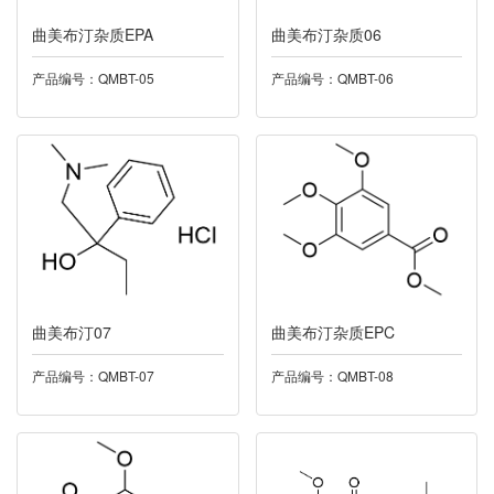
曲美布汀杂质EPA
024普拉洛芬
曲美布汀杂质06
产品编号：QMBT-05
产品编号：QMBT-06
025利奈唑胺
026盐酸达拉他韦
027丁酸氯维地平
028尼莫地平
029酮康唑
曲美布汀07
曲美布汀杂质EPC
030多索茶碱
产品编号：QMBT-07
产品编号：QMBT-08
032托伐普坦
033雷西纳德