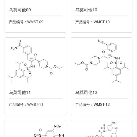
乌莫司他09
024普拉洛芬
乌莫司他10
产品编号：WMST-09
产品编号：WMST-10
025利奈唑胺
026盐酸达拉他韦
027丁酸氯维地平
028尼莫地平
029酮康唑
乌莫司他11
乌莫司他12
030多索茶碱
产品编号：WMST-11
产品编号：WMST-12
032托伐普坦
033雷西纳德