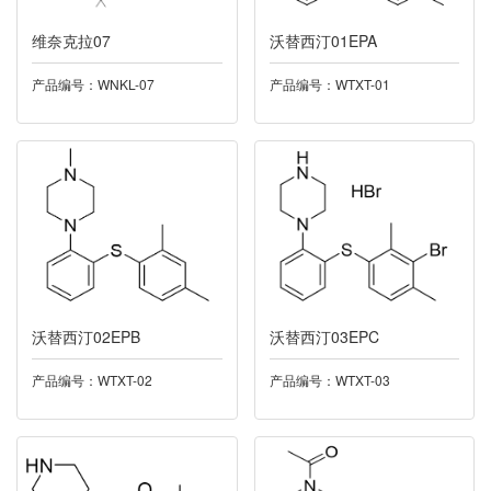
051吲哚布芬
维奈克拉07
沃替西汀01EPA
052阿瑞匹坦
产品编号：WNKL-07
产品编号：WTXT-01
053福多司坦
054芬布芬
055硫酸羟氯喹
056伊立替康
沃替西汀02EPB
沃替西汀03EPC
057尼非卡兰
产品编号：WTXT-02
产品编号：WTXT-03
058氨氯地平
059格列齐特