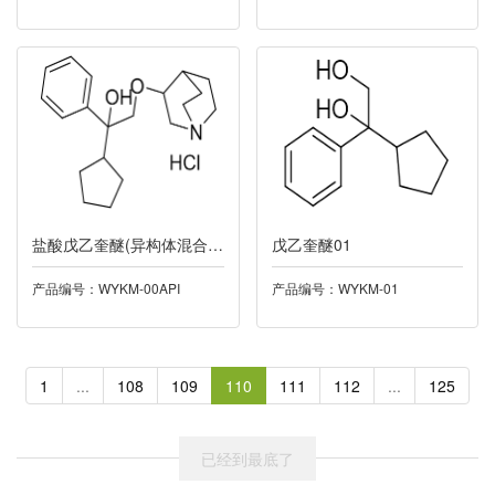
068匹伐他汀
069苄丝肼
070孟鲁斯特纳
071肾上腺素
盐酸戊乙奎醚(异构体混合物)
戊乙奎醚01
072卢帕他定
产品编号：WYKM-00API
产品编号：WYKM-01
073伊马替尼
074己酮可可碱
1
...
108
109
110
111
112
...
125
075艾普拉唑
已经到最底了
076双肼屈嗪