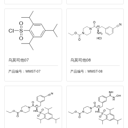
015托匹司他
016托特罗定
017泛酸钙
018米力农
乌莫司他07
乌莫司他08
019奥硝唑
产品编号：WMST-07
产品编号：WMST-08
020卡托普利
021依度沙班
022酮洛芬
023帕诺司琼