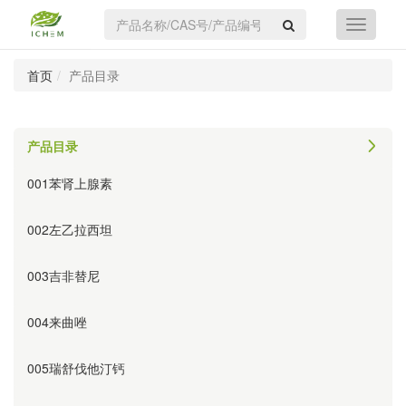
首页
产品目录
产品目录
001苯肾上腺素
002左乙拉西坦
003吉非替尼
004来曲唑
005瑞舒伐他汀钙