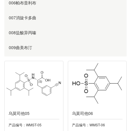
006帕布昔利布
007消旋卡多曲
008盐酸异丙嗪
009曲美布汀
010奥美沙坦
011替硝唑
012阿齐沙坦
013利伐沙班
乌莫司他05
乌莫司他06
014诺氟沙星
产品编号：WMST-05
产品编号：WMST-06