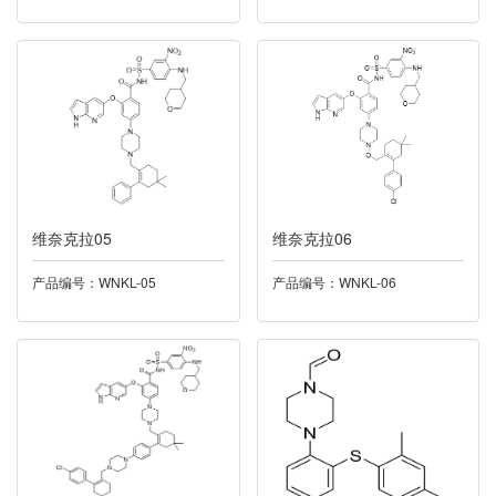
042法舒地尔
043维A酸
044西格列汀
045左西孟旦
046曲格列汀
维奈克拉05
维奈克拉06
产品编号：WNKL-05
产品编号：WNKL-06
047雷沙吉兰
048尼可地尔
049奥拉帕尼
050帕里哌酮