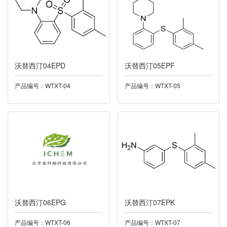
060塞来昔布
061布洛芬
062聚普瑞锌
沃替西汀04EPD
沃替西汀05EPF
产品编号：WTXT-04
产品编号：WTXT-05
063莫西沙星
064瑞戈非尼
064瑞戈菲尼
065氮卓斯汀
066赛洛多辛
沃替西汀06EPG
沃替西汀07EPK
067厄贝沙坦
产品编号：WTXT-06
产品编号：WTXT-07